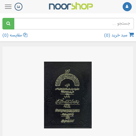
سبد خرید (
0
)
مقایسه (
0
)