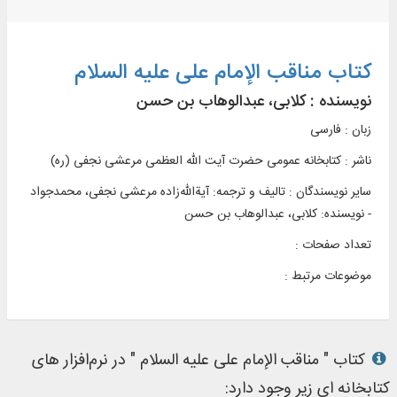
کتاب مناقب الإمام علی علیه السلام
نویسنده :
کلابی، عبدالوهاب بن حسن
زبان : فارسی
ناشر :
کتابخانه عمومی حضرت آيت الله العظمی مرعشی نجفی (ره)
سایر نویسندگان : تاليف و ترجمه: آیةال‍ل‍ه‌زاده‌ م‍رع‍ش‍ی‌ ن‍ج‍ف‍ی‌، م‍ح‍م‍دج‍واد
- نویسنده: کلابی، عبدالوهاب بن حسن
تعداد صفحات :
موضوعات مرتبط :
کتاب " مناقب الإمام علی علیه السلام " در نرم‌افزار های
کتابخانه ای زیر وجود دارد: