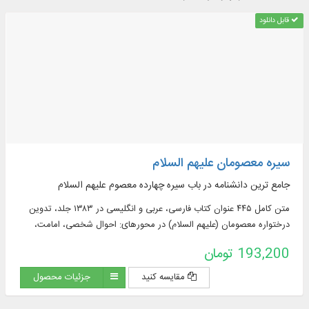
قابل دانلود
سیره معصومان علیهم السلام
جامع ترین دانشنامه در باب سیره چهارده معصوم علیهم السلام
متن کامل ۴۴۵ عنوان کتاب فارسی، عربی و انگلیسی در ۱۳۸۳ جلد، تدوین
درختواره معصومان (علیهم السلام) در محورهای: احوال شخصی، امامت،
سیره، مناقب، اصحاب، راویان، کتاب شناسی و ...
193,200 تومان
مقایسه کنید
جزئیات محصول