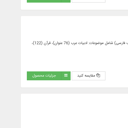
متن کامل 655 عنوان کتاب در 1833 جلد به زبان عربی و فارسی (461 عنوان کتاب عربی و 195 عنوان کتاب فارسی) شامل موضوعات: ادبیات عرب (76 عنوان)، قرآن (122)،
مقایسه کنید
جزئیات محصول