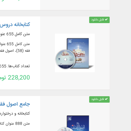
قابل دانلود
کتابخانه دروس 
متن کامل 655 عنوان کتاب در 1833 جلد به زبان عربی و فارسی
فقه (58)، اصول فقه
تعداد کتاب‌ها: 655
228,200 تومان
قابل دانلود
جامع اصول فقه
کتابخانه و درختواره
متن 888 عنوان کتاب و 217 عنوان رساله در 1754 جلد از آثار مرتبط با دانش «اصول فقه»