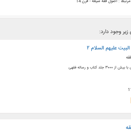
رتبط :
اصول فقه شیعه - قرن 14
 زیر وجود دارد:
لبیت علیهم السلام ۲
قه
لد کتاب و رساله فقهی
قه