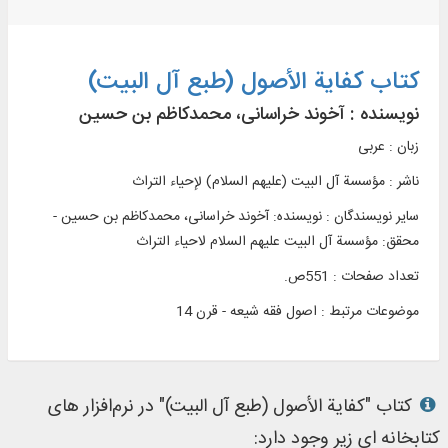
کتاب کفایة الأصول (طبع آل البيت)
نویسنده :
آخوند خراسانی، محمدکاظم بن حسین
زبان : عربی
ناشر :
مؤسسة آل البیت (علیهم السلام) لإحیاء التراث
سایر نویسندگان : نویسنده: آخوند خراسانی، محمدکاظم بن حسین -
محقق: مؤسسة آل البیت علیهم السلام لاحیاء التراث
تعداد صفحات : 551ص.
موضوعات مرتبط :
اصول فقه شیعه - قرن 14
کتاب "کفایة الأصول (طبع آل البيت)" در نرم‌افزار های
کتابخانه ای زیر وجود دارد: