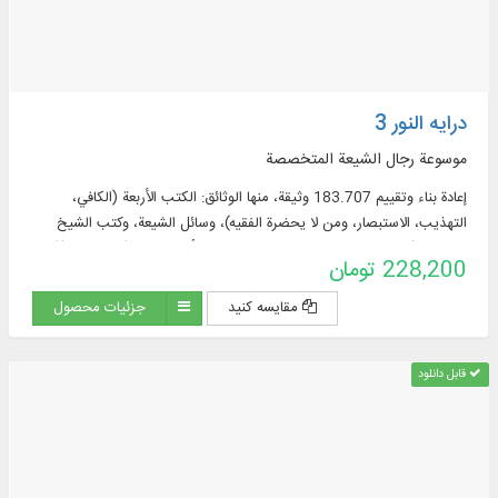
درایه النور 3
موسوعة رجال الشيعة المتخصصة
إعادة بناء وتقييم 183.707 وثيقة، منها الوثائق: الكتب الأربعة (الكافي،
التهذيب، الاستبصار، ومن لا يحضرة الفقيه)، وسائل الشيعة، وكتب الشيخ
الصدوق (التوحيد، الخصال، علل الشريعة، عيون أخبار الرضا (عليه السلام)).
228,200 تومان
مقایسه کنید
جزئیات محصول
قابل دانلود