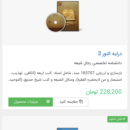
درایه النور 3
دانشنامه تخصصی رجال شیعه
بازسازی و ارزیابی 183707 سند، شامل اسناد: کتب اربعه (الکافی، تهذیب،
استبصار و من لایحضره الفقیه)، وسائل الشیعه و کتب شیخ صدوق (التوحید،
الخصال، علل الشرائع، عیون أخبار الرضا(علیه السلام
228,200 تومان
مقایسه کنید
جزئیات محصول
قابل دانلود