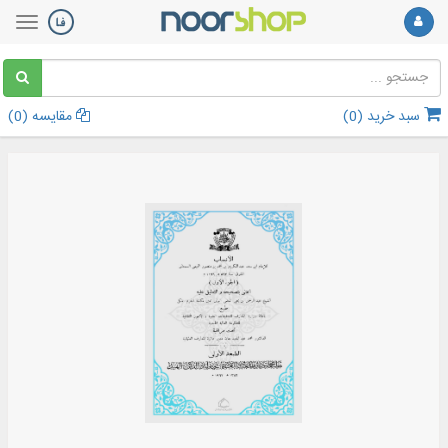
سبد خرید (
0
)
مقایسه (
0
)