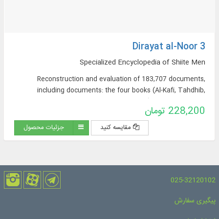
Dirayat al-Noor 3
Specialized Encyclopedia of Shiite Men
Reconstruction and evaluation of 183,707 documents,
including documents: the four books (Al-Kafi, Tahdhib,
Istibisar, and Man Lai Yahadrah al-Faqih), Wasa’il al-Shi’ah,
228,200 تومان
and the books of Sheikh Saduq (At-Tawhid, Al-Khasal, Ilal al-
Shari’a, Ayoun Akhbar al-Rida (peace be upon him)).
مقایسه کنید
جزئیات محصول
025-32120102
پیگیری سفارش