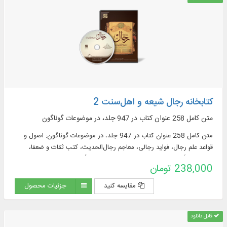
کتابخانه رجال شیعه و اهل‌‌سنت 2
متن کامل 258 عنوان کتاب در 947 جلد، در موضوعات گوناگون
متن کامل 258 عنوان کتاب در 947 جلد، در موضوعات گوناگون: اصول و
قواعد علم رجال، فواید رجالی، معاجم رجال‌الحدیث، کتب ثقات و ضعفا،
مشترکات، اَنساب، کتب طرق و مشیخه، تحقیق الأسناد، طبقات صحابه،
238,000 تومان
طبقات محدثان
مقایسه کنید
جزئیات محصول
قابل دانلود