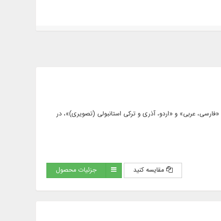
 علوی گرگانی، مشتمل بر 32 عنوان کتاب در 54 جلد، به زبان های: «فارسی، عربی» و «اردو، آذری و ترکی استانبولی (تصویری)»، در
مقایسه کنید
جزئیات محصول