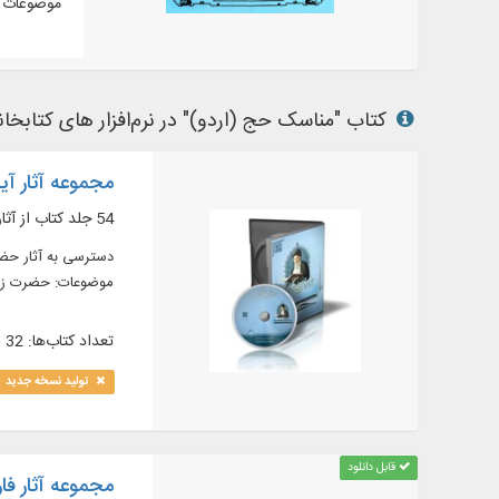
موضوعات م
کتاب "مناسک حج (اردو)" در نرم‌افزار های کتابخانه
مجموعه آثار آی
54 جلد کتاب از آثار معظم له در موضوع اصول فقه، فقه، احکام، اخلاق و ...
موضوعات: حضرت زهرا 
تعداد کتاب‌ها: 32
تولید نسخه جدید
قابل دانلود
مجموعه آثار فارس