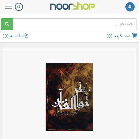
سبد خرید (
0
)
مقایسه (
0
)