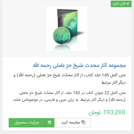
قابل دانلود
مجموعه آثار محدث شیخ حرّ عاملی رحمه الله
متن کامل 145 جلد کتاب، از آثار محدّث شیخ حرّ عاملی (رحمه الله) و
دیگر آثار مرتبط
متن کامل 22 عنوان کتاب در 145 جلد، از آثار محدّث شیخ حرّ عاملی
(رحمه الله) و دیگر آثار مرتبط، به زبان عربی و فارسی، در موضوعاتی مانند:
قرآن، چهارده معصوم علیهم السلام، مهدویت، فقه استدلالی، فقه خرید و
193,200 تومان
فروش، نماز و شکیات و ...
مقایسه کنید
جزئیات محصول