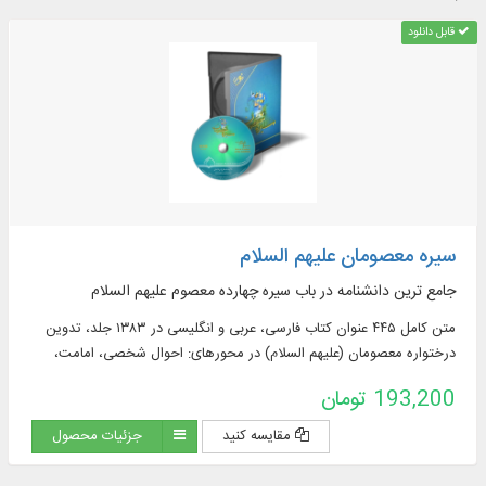
قابل دانلود
سیره معصومان علیهم السلام
جامع ترین دانشنامه در باب سیره چهارده معصوم علیهم السلام
متن کامل ۴۴۵ عنوان کتاب فارسی، عربی و انگلیسی در ۱۳۸۳ جلد، تدوین
درختواره معصومان (علیهم السلام) در محورهای: احوال شخصی، امامت،
سیره، مناقب، اصحاب، راویان، کتاب شناسی و ...
193,200 تومان
مقایسه کنید
جزئیات محصول