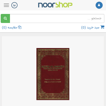
سبد خرید (
0
)
مقایسه (
0
)