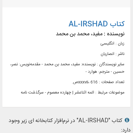
کتاب AL-IRSHAD
نویسنده :
مفید، محمد بن محمد
زبان : انگلیسی
ناشر :
انصاريان
سایر نویسندگان : نویسنده: مفید، محمد بن محمد - مقدمهنويس: نصر،
حسین - مترجم: هوارد -
تعداد صفحات : xxxvii، 616ص.
موضوعات مرتبط :
ائمه اثناعشر | چهارده معصوم - سرگذشت نامه
کتاب "AL-IRSHAD" در نرم‌افزار کتابخانه ای زیر وجود
دارد: