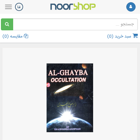
سبد خرید (
0
)
مقایسه (
0
)