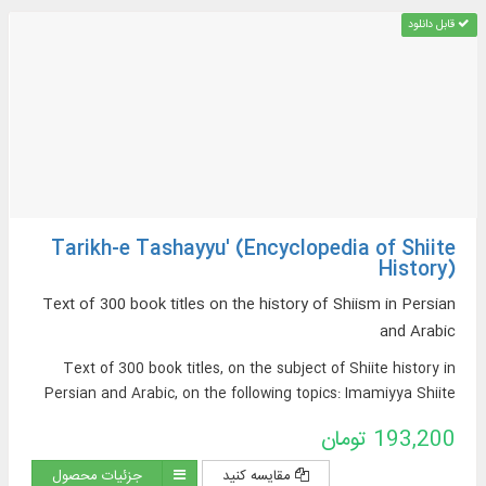
قابل دانلود
Tarikh-e Tashayyu' (Encyclopedia of Shiite
History)
Text of 300 book titles on the history of Shiism in Persian
and Arabic
Text of 300 book titles, on the subject of Shiite history in
Persian and Arabic, on the following topics: Imamiyya Shiite
beliefs, Shiite sects, Shiite tribes and families, Shiite
193,200 تومان
movements and uprisings, Shiite states, Shiite culture and
civilization, geographical distribution of Shiites, etc.
مقایسه کنید
جزئیات محصول