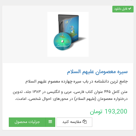
قابل دانلود
سیره معصومان علیهم السلام
جامع ترین دانشنامه در باب سیره چهارده معصوم علیهم السلام
متن کامل ۴۴۵ عنوان کتاب فارسی، عربی و انگلیسی در ۱۳۸۳ جلد، تدوین
درختواره معصومان (علیهم السلام) در محورهای: احوال شخصی، امامت،
سیره، مناقب، اصحاب، راویان، کتاب شناسی و ...
193,200 تومان
مقایسه کنید
جزئیات محصول