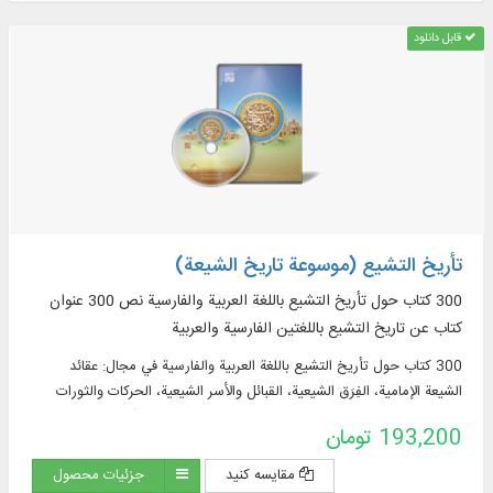
قابل دانلود
تأريخ التشيع (موسوعة تاريخ الشيعة)
300 کتاب حول تأريخ التشيع باللغة العربية والفارسية نص 300 عنوان
كتاب عن تاريخ التشيع باللغتين الفارسية والعربية
300 کتاب حول تأريخ التشيع باللغة العربية والفارسية في مجال: عقائد
الشیعة الإمامية، الفِرَق الشيعية، القبائل والأسر الشيعية، الحركات والثورات
الشيعية، الحكومات الشيعية، الثقافة والحضارة الشيعية، تشتّت جغرافيا
193,200 تومان
الشيعة و...
مقایسه کنید
جزئیات محصول