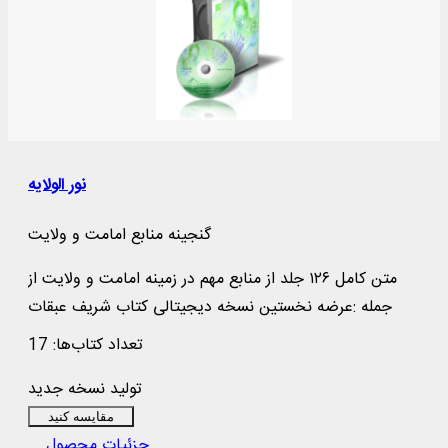
نور الولایه
گنجینه منابع امامت و ولایت
متن کامل ۱۲۶ جلد از منابع مهم در زمینه امامت و ولایت از
جمله :عرضه نخستین نسخه دیجیتالی کتاب شریف عبقات
الانوار فی امامه الائمه الاطهار؛ ارائه متن کامل کتاب هایی
تعداد کتاب‌ها: 17
چون: نفحات الازهار فی خلاصه عبقات الانوار و ...
تولید نسخه جدید
مقایسه کنید
جزئیات محصول