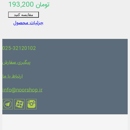
193,200 تومان
مقایسه کنید
جزئیات محصول
025-32120102
پیگیری سفارش
ارتباط با ما
info@noorshop.ir