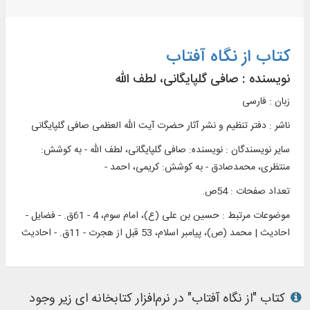
کتاب از نگاه آفتاب
نویسنده :
صافی گلپایگانی، لطف‌ الله
زبان : فارسی
ناشر :
دفتر تنظيم و نشر آثار حضرت آيت الله العظمی صافی گلپایگانی
سایر نویسندگان : نویسنده: صافی گلپایگانی، لطف‌ الله - به کوشش:
منتظری، محمدصادق - به کوشش: کریمی، احمد -
تعداد صفحات : 54ص.
موضوعات مرتبط :
حسین بن علی (ع)، امام سوم، 4 - 61ق. - فضایل -
احادیث | محمد (ص)، پیامبر اسلام، 53 قبل از هجرت - 11ق. - احادیث
کتاب "از نگاه آفتاب" در نرم‌افزار کتابخانه ای زیر وجود