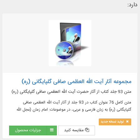
دارد:
مجموعه آثار آیت الله العظمی صافی گلپایگانی (ره)
متن 93 جلد کتاب از آثار حضرت آیت الله العظمی صافی گلپایگانی (ره)
متن کامل 76 عنوان کتاب در 93 جلد از آثار آیت الله العظمی صافی
گلپایگانی (ره) به زبان فارسی و عربی، در موضوعات: امام زمان (عجل الله
تعالی فرجه الشریف)، اصول، تاریخ، تراجم، تربیتی، حدیث، حوزه های علمیه
تولید نسخه جدید
و ...
مقایسه کنید
جزئیات محصول