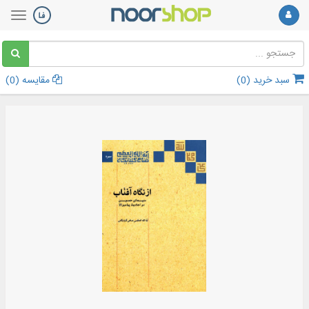
سبد خرید (
0
)
مقایسه (
0
)