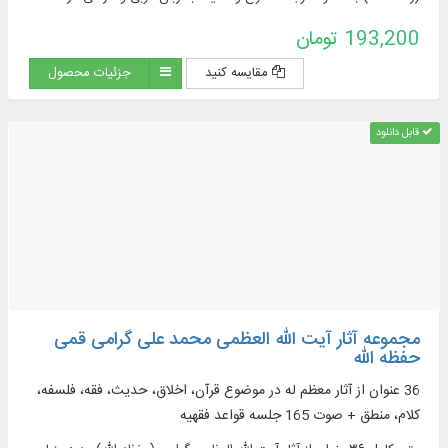
کتاب‌ هایی مانند: تفصیل الشریعه فی شرح تحریر الوسیله، انوار الفقاهه فی
193,200 تومان
شرح تحریر الوسیله، دلیل التحریر، مباحث حقوقی تحریر الوسیله و ...
مقایسه کنید
جزئیات محصول
قابل دانلود
مجموعه آثار آیت الله العظمی محمد علی گرامی قمی
حفظه الله
36 عنوان از آثار معظم له در موضوع قرآن، اخلاق، حدیث، فقه، فلسفه،
کلام، منطق + صوت 165 جلسه قواعد فقهیه