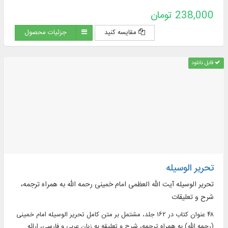
Persian, on topics such as: argumentative jurisprudence,
238,000 تومان
narrative sources of jurisprudence, supplications and
pilgrimages, practical inquiries and treatises, Hajj rituals and
مقایسه کنید
جزئیات محصول
newly introduced issues, contemporary jurisprudence...
قابل دانلود
تحریر الوسیله
تحریر الوسیله آیت الله العظمی امام خمینی رحمه الله به همراه ترجمه،
شرح و تعلیقات
۴۸ عنوان کتاب در ۱۶۲ جلد، مشتمل بر‌ متن کامل تحریر الوسیله امام خمینی
(رحمه الله) به همراه ترجمه، شرح و تعلیقه به زبان عربی و فارسی، ارائه