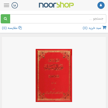
سبد خرید (
0
)
مقایسه (
0
)