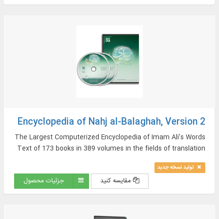
Encyclopedia of Nahj al-Balaghah, Version 2
The Largest Computerized Encyclopedia of Imam Ali's Words
Text of 173 books in 389 volumes in the fields of translation
and commentary as well as sources of Nahj al-Balaghah in
تولید نسخه جدید
Arabic and Persian, And More…
مقایسه کنید
جزئیات محصول