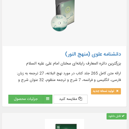
دانشنامه علوی (منهج النور)
بزرگترین دائره المعارف رایانه‌ای سخنان امام علی علیه السلام
ارائه متن کامل 265 جلد كتاب در مورد نهج البلاغه، 27 ترجمه به زبان:
فارسى، انگليسى و فرانسه، 7 شرح و ترجمه منظوم، 32 عنوان شرح و
تعليقه در 137 جلد به زبان‏هاى فارسى و عربى و ...
تولید نسخه جدید
مقایسه کنید
جزئیات محصول
قابل دانلود