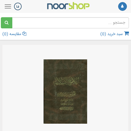
سبد خرید (
0
)
مقایسه (
0
)