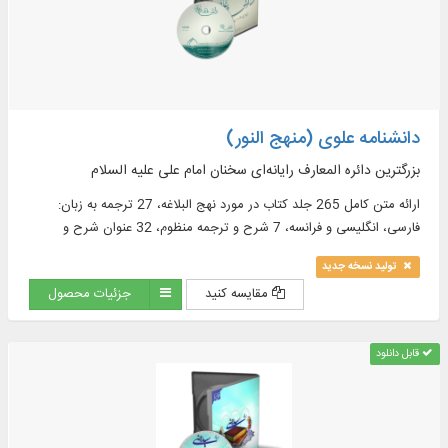
دانشنامه علوی (منهج النور)
بزرگترین دائره المعارف رایانه‌ای سخنان امام علی علیه السلام
ارائه متن کامل 265 جلد كتاب در مورد نهج البلاغه، 27 ترجمه به زبان:
فارسى، انگليسى و فرانسه، 7 شرح و ترجمه منظوم، 32 عنوان شرح و
تعليقه در 137 جلد به زبان‏هاى فارسى و عربى و ...
تولید نسخه جدید
مقایسه کنید
جزئیات محصول
قابل دانلود