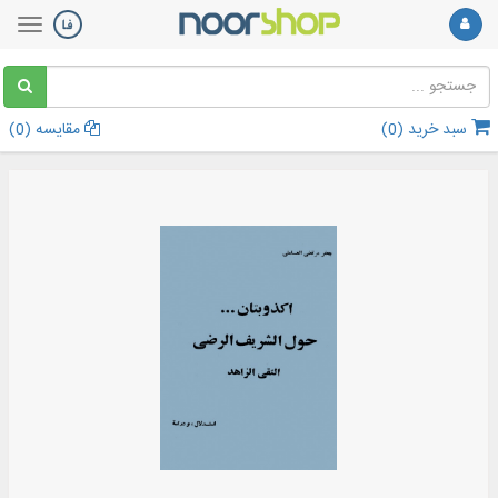
سبد خرید (
0
)
مقایسه (
0
)