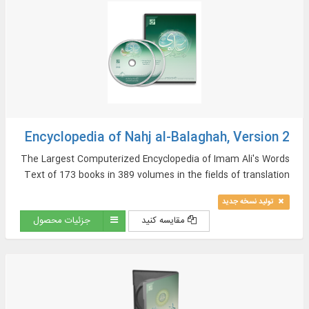
Encyclopedia of Nahj al-Balaghah, Version 2
The Largest Computerized Encyclopedia of Imam Ali's Words
Text of 173 books in 389 volumes in the fields of translation
and commentary as well as sources of Nahj al-Balaghah in
تولید نسخه جدید
Arabic and Persian, And More…
مقایسه کنید
جزئیات محصول