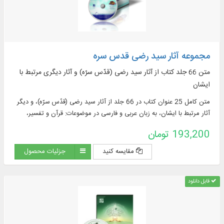
مجموعه آثار سید رضی قدس سره
متن 66 جلد کتاب از آثار سید رضی (قدّس سرّه) و آثار دیگری مرتبط با
ایشان
متن كامل 25 عنوان كتاب در 66 جلد از آثار سید رضی (قدّس سرّه)، و دیگر
آثار مرتبط با ایشان، به زبان عربی و فارسی در موضوعات : قرآن و تفسیر،
حدیث و نهج البلاغه، شعر و ادب و ...
193,200 تومان
مقایسه کنید
جزئیات محصول
قابل دانلود