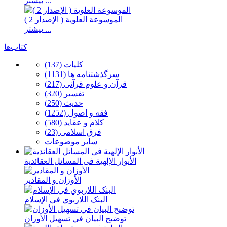
بیشتر ...
الموسوعة العلوية ( الإصدار 2 )
بیشتر ...
کتاب‌ها
كلیات (137)
سرگذشتنامه ها (1131)
قرآن و علوم قرآنی (217)
تفسیر (320)
حدیث (250)
فقه و اصول (1252)
كلام و عقاید (580)
فرق اسلامی (23)
سایر موضوعات
الأنوار الإلهیة فی المسائل العقائدیة
الأوزان و المقادیر
البنک اللاربوي في الإسلام
توضیح البیان في تسهیل الأوزان