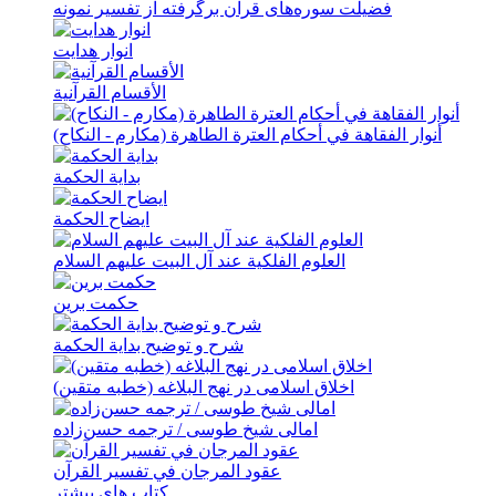
فضيلت سوره‌های قرآن برگرفته از تفسير نمونه
انوار هدايت
الأقسام القرآنية
أنوار الفقاهة في أحکام العترة الطاهرة (مکارم - النکاح)
بدایة الحکمة
ایضاح الحکمة
العلوم الفلکیة عند آل البیت علیهم السلام
حکمت برین
شرح و توضیح بدایة الحکمة
اخلاق اسلامی در نهج البلاغه (خطبه متقین)
امالی شیخ طوسی / ترجمه حسن‌زاده
عقود المرجان في تفسیر القرآن
کتاب های بیشتر ...