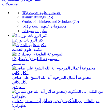
محصولات
حدیث و علوم حدیث (63)
Islamic Rulings (25)
Works of Thinkers and Scholars (70)
معصومان علیهم السلام (51)
سایر موضوعات
كنز الروايات نور 1.2
مكتبة علوم الحديث
الموسوعة العلوية ( الإصدار 2 )
بیشتر ...
مجموعة أعمال المرحوم آية الله الشيخ علي صافي
الكلبايكاني
بیشتر ...
من المُلك إلى المَلَكوت (مجموعة آثار آية الله حق شناس
الطهراني)