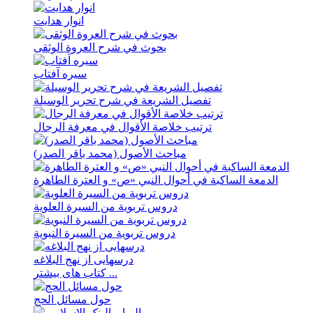
انوار هدايت
بحوث في شرح العروة الوثقی
سيره آفتاب
تفصیل الشریعة في شرح تحریر الوسیلة
ترتيب خلاصة الأقوال في معرفة الرجال
مباحث الأصول (محمد باقر الصدر)
الدمعة الساکبة في أحوال النبي «ص» و العترة الطاهرة
دروس تربویة من السیرة العلویة
دروس تربویة من السیرة النبویة
درسهايی از نهج ‌البلاغه
کتاب های بیشتر ...
حول مسائل الحج