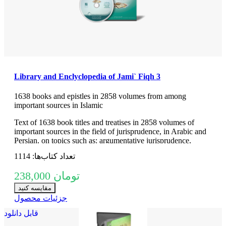
Library and Enclyclopedia of Jami` Fiqh 3
1638 books and epistles in 2858 volumes from among
important sources in Islamic
Text of 1638 book titles and treatises in 2858 volumes of
important sources in the field of jurisprudence, in Arabic and
Persian, on topics such as: argumentative jurisprudence,
narrative sources of jurisprudence, supplications and
تعداد کتاب‌ها: 1114
pilgrimages, practical inquiries and treatises, Hajj rituals and
newly introduced issues, contemporary jurisprudence...
238,000 تومان
مقایسه کنید
جزئیات محصول
قابل دانلود