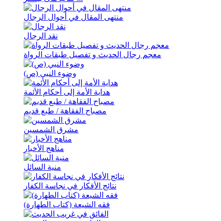
منتهی المقال في أحوال الرجال
نقد الرجال
معجم رجال الحدیث و تفصیل طبقات الرواة
وضوء النبي (ص)
هدایة الأمة إلی أحکام الأئمة
مصباح الفقاهة / طبع قدیم
مشرق الشمسین
مناهج الأخبار
منیة السائل
نتائج الأفکار في نجاسة الکفار
فقه الشیعة (کتاب الطهارة)