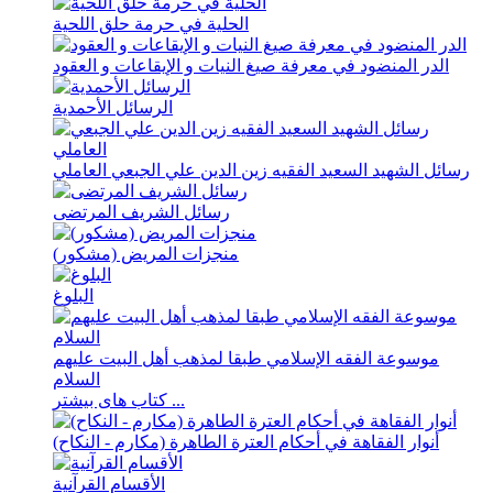
الحلیة في حرمة حلق اللحیة
الدر المنضود في معرفة صیغ النیات و الإیقاعات و العقود
الرسائل الأحمدیة
رسائل الشهید السعید الفقیه زین الدین علي الجبعي العاملي
رسائل الشریف المرتضی
منجزات المریض (مشکور)
البلوغ
موسوعة الفقه الإسلامي طبقا لمذهب أهل البیت علیهم
السلام
کتاب های بیشتر ...
أنوار الفقاهة في أحکام العترة الطاهرة (مکارم - النکاح)
الأقسام القرآنية