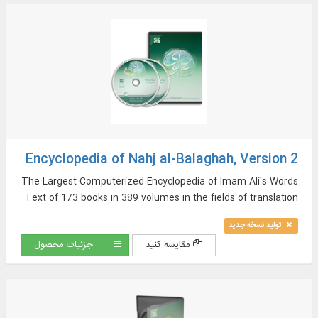
Encyclopedia of Nahj al-Balaghah, Version 2
The Largest Computerized Encyclopedia of Imam Ali's Words
Text of 173 books in 389 volumes in the fields of translation
and commentary as well as sources of Nahj al-Balaghah in
تولید نسخه جدید
Arabic and Persian, And More…
مقایسه کنید
جزئیات محصول