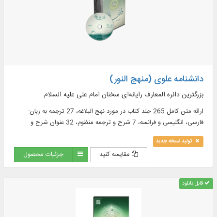
دانشنامه علوی (منهج النور)
بزرگترین دائره المعارف رایانه‌ای سخنان امام علی علیه السلام
ارائه متن کامل 265 جلد كتاب در مورد نهج البلاغه، 27 ترجمه به زبان:
فارسى، انگليسى و فرانسه، 7 شرح و ترجمه منظوم، 32 عنوان شرح و
تعليقه در 137 جلد به زبان‏هاى فارسى و عربى و ...
تولید نسخه جدید
مقایسه کنید
جزئیات محصول
قابل دانلود