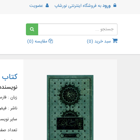
ورود
به
فروشگاه اینترنتی نورشاپ
عضویت
سبد خرید (
0
)
مقایسه (
0
)
کتاب ت
نویسنده
زبان : فار
ناشر :
فيض
سایر نویسن
تعداد صفحات :