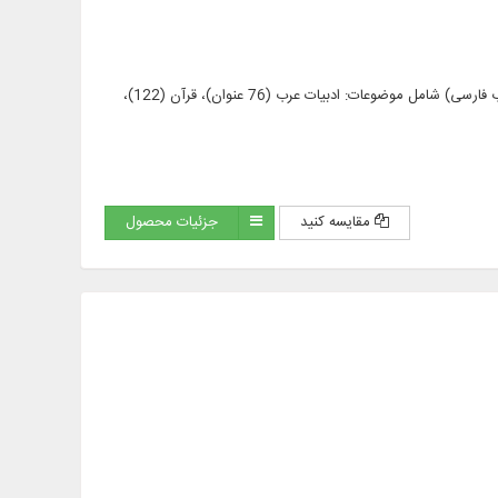
متن کامل 655 عنوان کتاب در 1833 جلد به زبان عربی و فارسی (461 عنوان کتاب عربی و 195 عنوان کتاب فارسی) شامل موضوعات: ادبیات عرب (76 عنوان)، قرآن (122)،
مقایسه کنید
جزئیات محصول