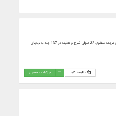
ارائه متن کامل 265 جلد كتاب در مورد نهج البلاغه، 27 ترجمه به زبان: فارسى، انگليسى و فرانسه، 7 شرح و ترجمه منظوم، 32 عنوان شرح و تعليقه در 137 جلد به زبان‏هاى
مقایسه کنید
جزئیات محصول