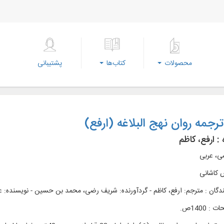
محصولات
کتاب‌ها
پشتیبانی
رجمه روان نهج البلاغه (ارفع)
 :
ارفع، کاظم
سی، عربی
 کاشانی
دگان : مترجم: ارفع، کاظم - گردآورنده: شریف رضی، محمد بن حسین - نویسنده: ع
 1400ص.