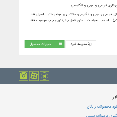
 حفظه الله به زبان‌های: فارسی و عربی و انگلیسی، مشتمل بر موضوعات: – اصول فقه –
لسلام) – اسلام – سیاست – ﻣﺘﻦ ﮐﺎﻣﻞ ﺟﺪﯾﺪﺗﺮﯾﻦ ﭼﺎﭖ ﻣﻮﺳﻮﻋﻪ ﻓﻘﻪ
مقایسه کنید
جزئیات محصول
یر
لود محصولات رایگان
یری مرسولات پستی