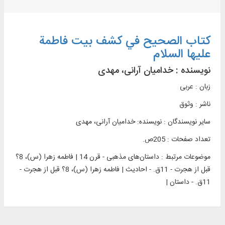
کتاب الصحيح في کشف بيت فاطمة
عليها السلام
نویسنده :
خدامیان آرانی، مهدی
زبان : عربی
ناشر :
وثوق
سایر نویسندگان : نویسنده: خدامیان آرانی، مهدی
تعداد صفحات : 205ص.
موضوعات مرتبط :
داستان‌های مذهبی - قرن 14 | فاطمه زهرا (س)، 8؟
قبل از هجرت - 11ق. - احادیث | فاطمه زهرا (س)، 8؟ قبل از هجرت -
11ق. - داستان |