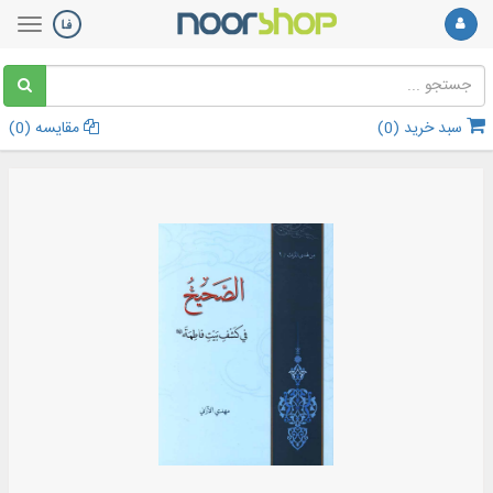
سبد خرید (
0
)
مقایسه (
0
)