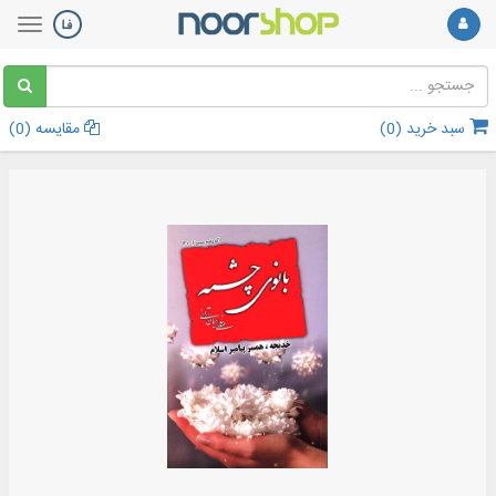
سبد خرید (
0
)
مقایسه (
0
)