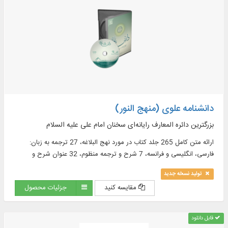
دانشنامه علوی (منهج النور)
بزرگترین دائره المعارف رایانه‌ای سخنان امام علی علیه السلام
ارائه متن کامل 265 جلد كتاب در مورد نهج البلاغه، 27 ترجمه به زبان:
فارسى، انگليسى و فرانسه، 7 شرح و ترجمه منظوم، 32 عنوان شرح و
تعليقه در 137 جلد به زبان‏هاى فارسى و عربى و ...
تولید نسخه جدید
مقایسه کنید
جزئیات محصول
قابل دانلود