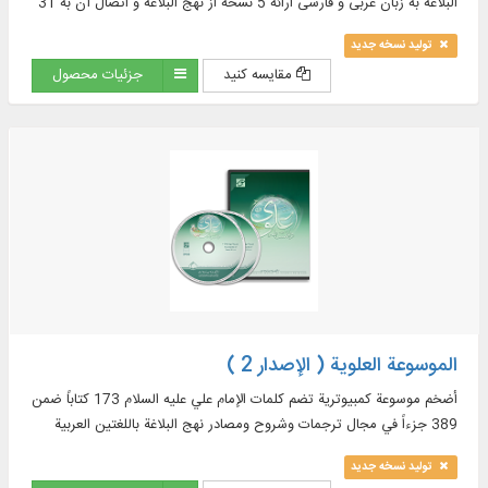
البلاغه به زبان عربی و فارسی ارائه 5 نسخه از نهج البلاغه و اتصال آن به 31
ترجمه فارسی و زبان‌‌های
تولید نسخه جدید
مقایسه کنید
جزئیات محصول
الموسوعة العلوية ( الإصدار 2 )
أضخم موسوعة كمبيوترية تضم كلمات الإمام علي عليه السلام 173 کتاباً ضمن
389 جزءاً في مجال ترجمات وشروح ومصادر نهج البلاغة باللغتين العربية
والفارسية...
تولید نسخه جدید