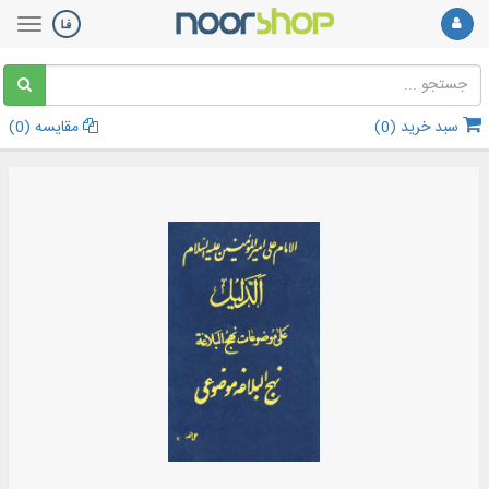
سبد خرید (
0
)
مقایسه (
0
)