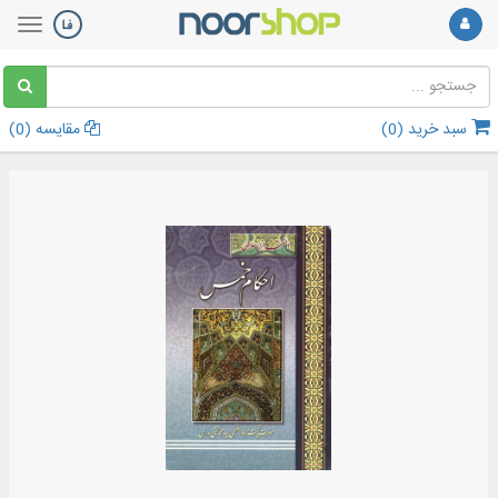
سبد خرید (
0
)
مقایسه (
0
)