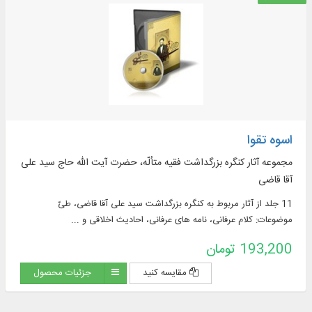
اسوه تقوا
مجموعه آثار كنگره بزرگداشت فقیه متألّه، حضرت آیت الله حاج سید علی
آقا قاضی
11 جلد از آثار مربوط به كنگره بزرگداشت سید علی‌ آقا قاضی، طیّ
موضوعات: كلام عرفانی، نامه های عرفانی، احادیث اخلاقی و ...
193,200 تومان
مقایسه کنید
جزئیات محصول