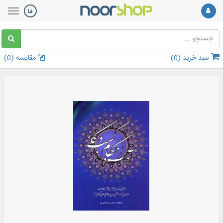
سبد خرید (
0
)
مقایسه (
0
)