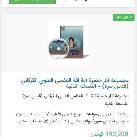
قابل دانلود
مجموعة آثار حضرة آية الله العظمى العلوي الگرگاني
(قدس سره) – النسخة الثانية
مجموعة آثار حضرة آية الله العظمى العلوي الگرگاني (قدس سره) –
النسخة الثانية
إمكانية الوصول إلى مؤلفات المرجع الديني الأعلى، آية الله العظمى علوي
جرجاني (مقدس سورة)، والتي تشمل 41 عنوانًا في 85 مجلدًا، باللغات:
الفارسية والعربية والأردية والأذرية والتركية الإسطنبولية (مع صور توضيحية)،
193,200 تومان
في مواضيع: الفقه الجدلي، والفقه، وأصول الفقه، والأخلاق، والسيرة الذاتية.