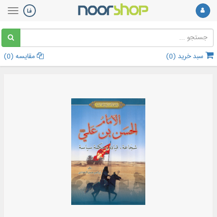
سبد خرید (
0
)
مقایسه (
0
)