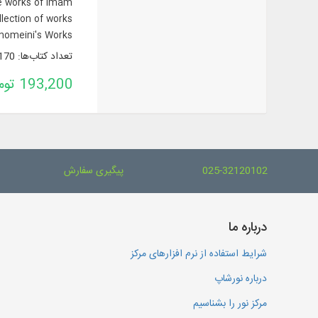
he works of Imam
lection of works
homeini's Works.
تعداد کتاب‌ها: 170
193,200 تومان
025-32120102
پیگیری سفارش
درباره ما
شرایط استفاده از نرم افزارهای مرکز
درباره نورشاپ
مرکز نور را بشناسیم