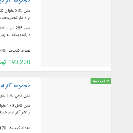
مجموعه آثار م
آزاد دارالحدیث»، ب
دارالحدیث»، به زبان
تعداد کتاب‌ها: 285
193,200 تومان
قابل دانلود
مجموعه آثار ام
متن کامل 170 عنوان کتاب فارسی و عربی در 384 جلد (شامل 36 رساله)
و نشر آثار امام خم
تعداد کتاب‌ها: 170