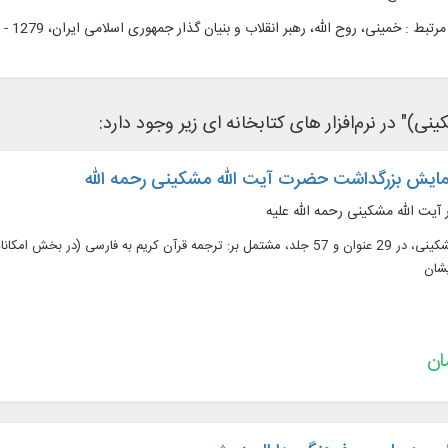
رتبط :
خمینی، روح الله، رهبر انقلاب و بنیان گذار جمهوری اسلامی ایران، 1279 - 1368. تحریر الوسیله - نقد و تفسیر | فقه جعفری - رساله عملیه
نی)" در نرم‌افزار های کتابخانه ای زیر وجود دارد:
مایش بزرگداشت حضرت آیت الله مشکینی رحمه الله
ارائه آثار آیت الله مشکینی، در 29 عنوان و 57 جلد، مشتمل بر: ترجمه قرآن کریم به
یشان