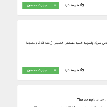
مقایسه کنید
جزئیات محصول
داً (تشمل 36 رسالة) من آثار الإمام الخميني (قدس سره)، والشهيد السيد مصطفى الخميني (رحمه الله)، ومجموعة
مقایسه کنید
جزئیات محصول
The complete text o