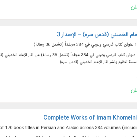
إمام الخميني (قدس سره) – الإصدار 3
النص الكامل لـ 170 عنوان كتاب فارسي وعربي في 384 مجل
ؤسسة تنظيم ونشر آثار الإمام الخميني (قدس سره).
Complete Works of Imam Khomeini 
f 170 book titles in Persian and Arabic across 384 volumes (includin