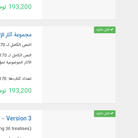
193,200 تومان
قابل دانلود
مجموعة آثار ال
النص الكامل لـ 170 عنوان كتاب فارسي وعربي في 384 مجلداً (تشمل 36 رسالة).
الآثار الموضوعية لم
تعداد کتاب‌ها: 170
193,200 تومان
قابل دانلود
– Version 3
g 36 treatises).