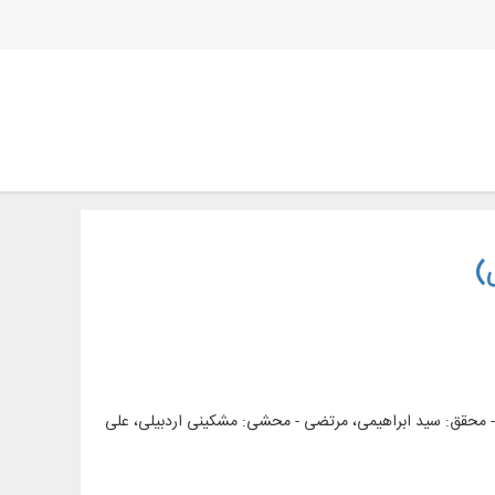
)
ران - محقق: سید ابراهیمی، مرتضی - محشی: مشکینی اردبیلی، علی