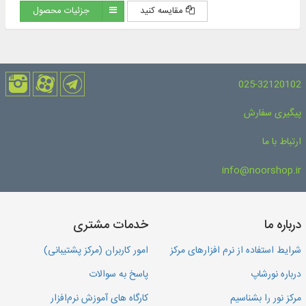
سیاست – ﻣﺘﻦ ﮐﺎﻣﻞ ﺟﺪﯾﺪﺗﺮﯾﻦ ﭼﺎﭖ ﻣﻮﺳﻮﻋﻪ ﻓﻘﻪ ﺍﻟﺼﺎﺩﻕ 41 جلدی برای
مقایسه کنید
جزئیات محصول
اولین بار
025-32120102
پیگیری سفارش
ارتباط با ما
info@noorshop.ir
درباره ما
خدمات مشتری
شرایط استفاده از نرم افزارهای مرکز
امور کاربران (مرکز پشتیبانی)
درباره نورشاپ
پاسخ به سوالات
مرکز نور را بشناسیم
کارگاه های آموزش نرم‌افزار