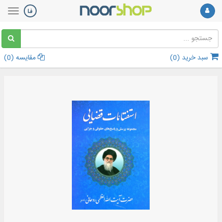
سبد خرید (
0
)
مقایسه (
0
)