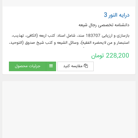
درایه النور 3
دانشنامه تخصصی رجال شیعه
بازسازی و ارزیابی 183707 سند، شامل اسناد: کتب اربعه (الکافی، تهذیب،
استبصار و من لایحضره الفقیه)، وسائل الشیعه و کتب شیخ صدوق (التوحید،
الخصال، علل الشرائع، عیون أخبار الرضا(علیه السلام
228,200 تومان
مقایسه کنید
جزئیات محصول