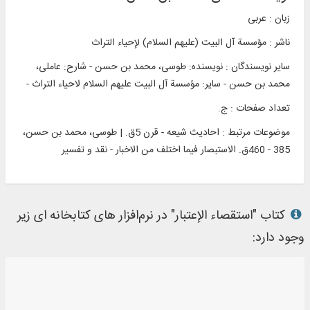
زبان : عربی
ناشر :
مؤسسة آل البیت (علیهم السلام) لإحیاء التراث
سایر نویسندگان : نویسنده: طوسی، محمد بن حسن - شارح: عاملی،
محمد بن حسن - سایر: مؤسسة آل البیت علیهم السلام لاحیاء التراث -
تعداد صفحات : ج.
موضوعات مرتبط :
احادیث شیعه - قرن 5ق. | طوسی، محمد بن حسن،
385 - 460ق. الاستبصار فیما اختلف من الاخبار - نقد و تفسیر
کتاب "استقصاء الإعتبار" در نرم‌افزار های کتابخانه ای زیر
وجود دارد: