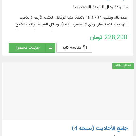
موسوعة رجال الشيعة المتخصصة
إعادة بناء وتقييم 183.707 وثيقة، منها الوثائق: الكتب الأربعة (الكافي،
التهذيب، الاستبصار، ومن لا يحضرة الفقيه)، وسائل الشيعة، وكتب الشيخ
الصدوق (التوحيد، الخصال، علل الشريعة، عيون أخبار الرضا (عليه السلام)).
228,200 تومان
مقایسه کنید
جزئیات محصول
قابل دانلود
جامع الأحادیث (نسخه 4)