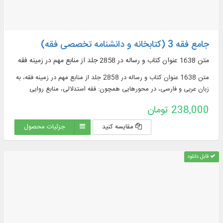
جامع فقه 3 (کتابخانه و دانشنامه تخصصی فقه)
متن 1638 عنوان کتاب و رساله در 2858 جلد از منابع مهم در زمينه فقه
متن 1638 عنوان کتاب و رساله در 2858 جلد از منابع مهم در زمينه فقه، به
زبان عربی و فارسی، در محورهایی همچون: فقه استدلالی، منابع روایی
فقهی، ادعیه و زیارات، استفتائات و رساله‌های عملیه، مناسک حج و مسائل
238,000 تومان
مستحدثه، فقه مقارن ...
مقایسه کنید
جزئیات محصول
قابل دانلود