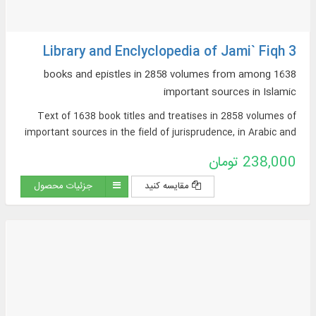
Library and Enclyclopedia of Jami` Fiqh 3
1638 books and epistles in 2858 volumes from among
important sources in Islamic
Text of 1638 book titles and treatises in 2858 volumes of
important sources in the field of jurisprudence, in Arabic and
Persian, on topics such as: argumentative jurisprudence,
238,000 تومان
narrative sources of jurisprudence, supplications and
pilgrimages, practical inquiries and treatises, Hajj rituals and
مقایسه کنید
جزئیات محصول
newly introduced issues, contemporary jurisprudence...