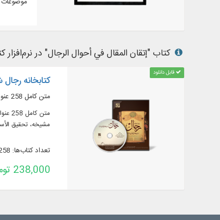
موضوعات م
کتاب "إتقان المقال في أحوال الرجال" در نرم‌افزار کت
قابل دانلود
کتابخانه رجال ش
متن کامل 258 عنوان کتاب در 947 جلد، در موضوعات گوناگون
مشیخه، تحقیق الأسن
تعداد کتاب‌ها: 258
238,000 تومان