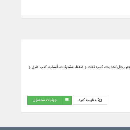
فواید رجالی، معاجم رجال‌الحدیث، کتب ثقات و ضعفا، مشترکات، اَنساب، کتب طرق و
مقایسه کنید
جزئیات محصول