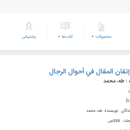
محصولات
کتاب‌ها
پشتیبانی
تقان المقال في أحوال الرجال
 :
طه، محمد
ی
نا]
دگان : نویسنده: طه، محمد
: 398ص.