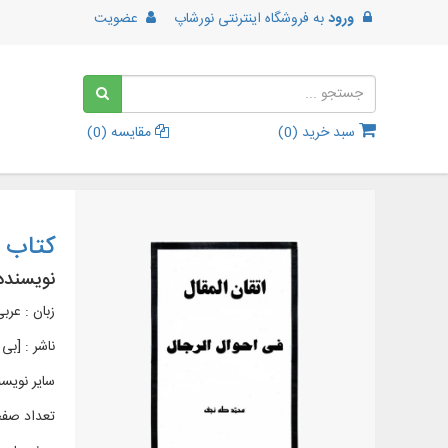
ورود
به
فروشگاه اینترنتی نورشاپ
عضویت
سبد خرید (
0
)
مقایسه (
0
)
کتاب إ
نویسنده
زبان : عرب
ناشر :
[بی‌ 
سایر نویسن
تعداد صفحات 