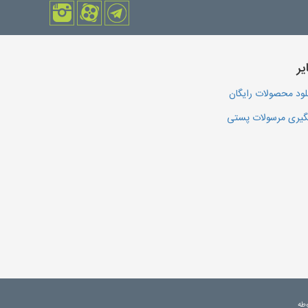
یر
لود محصولات رایگان
یری مرسولات پستی
وطه