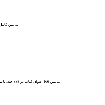
متن کامل ۹۸ کتاب طی ۲۷۳ جلد، در موضوعات مربوط به علم رجال حدیث، بیش از ۶۶۰۰۰ مورد از اعلام اشخاص، برگرفته از ۵۴ منبع معتبر رجالی ...
متن 166 عنوان کتاب در 338 جلد، با محوریّت حدیث اهل بیت (علیهم السلام)، حاوی موضوعاتی مانند: علوم قرآنی، قرآن و تفسیر، تاریخ و سیره معصومان (علیهم السلام)، کلام و ...