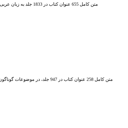
متن کامل 655 عنوان کتاب در 1833 جلد به زبان عربی و فارسی (461 عنوان کتاب عربی و 195 عنوان کتاب فارسی) شامل موضوعات: ادبیات عرب (76 عنوان)، قرآن (122)، فقه (58)، اصول فقه
متن کامل 258 عنوان کتاب در 947