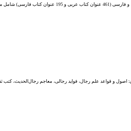
 جلد، در موضوعات گوناگون: اصول و قواعد علم رجال، فواید رجالی، معاجم رجال‌ا