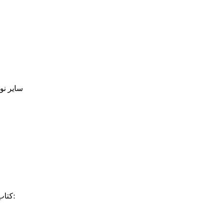
سایر نو
کتاب "الرجال (الحر العاملي)" در نرم‌افزار های کتابخانه ای زیر وجود دارد: