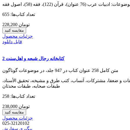
تعداد کتاب‌ها: 655
228,200 تومان
مقایسه کنید
جزئیات محصول
قابل دانلود
کتابخانه رجال شیعه و اهل‌‌سنت 2
متن کامل 258 عنوان کتاب در 947 جلد، در موضوعات گوناگون
لحدیث، کتب ثقات و ضعفا، مشترکات، اَنساب، کتب طرق و مشیخه، تحقیق الأسناد،
طبقات صحابه، طبقات محدثان
تعداد کتاب‌ها: 258
238,000 تومان
مقایسه کنید
جزئیات محصول
025-32120102
پیگیری سفارش