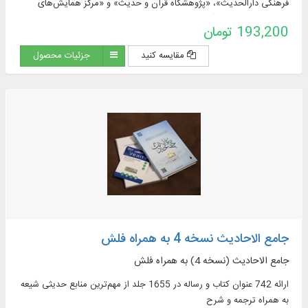
فرهنگی دارالحدیث»، «پژوهشگاه قرآن و حدیث» و «مرکز همایش‌های
علمی و پژوهش‌های آزاد دارالحدیث»، به زبان فارسی و عربی، در موضوعاتی
193,200 تومان
چون: تفسیر و قرآن ...
مقایسه کنید
جزئیات محصول
جامع الاحادیث نسخه 4 به همراه فلش
جامع الاحادیث (نسخه 4) به همراه فلش
ارائه 742 عنوان کتاب و رساله در 1655 جلد از مهم‌ترین منابع حدیثی شیعه
به همراه ترجمه و شرح