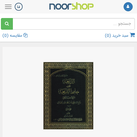
سبد خرید (
0
)
مقایسه (
0
)