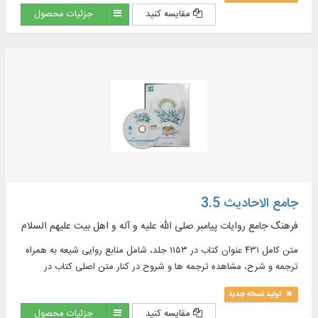
المتطور في نصوص البرنامج، تبسيط محيط البحث (عرض البحث المتزامن و
مقایسه کنید
جزئیات محصول
التركيبي، الأنموذج و الجذور)، الوصول إلي تفسير الآيات في مجال الأحاديث
المعروضة، عرض معلومات قيمة حول الكتب، والمؤلفين، ومعرفة نسخ
نصوص البرنامج، تخزين المجالات التي تم تعريفها من قبل المستخدم في
مجال العرض ، البحث و الآيات في الكتب، النص الكامل لـ ۱۰ دورات قواميس
ومعاجم اللغة باللغتين العربية و الفارسية في ۶۲ مجلداً بقابليات البحث
جامع الاحادیث 3.5
فرهنگ جامع روایات پیامبر صلی الله علیه و آله و اهل بیت علیهم السلام
متن کامل ۴۳۱ عنوان کتاب در ۱۱۵۳ جلد، شامل منابع روایی شیعه به همراه
ترجمه و شرح، مشاهده ترجمه ها و شروح در کنار متن اصلی کتاب در
موضوعات : اخلاق، ادعیه، تاریخ، تفسیر و ...
تولید نسخه جدید
مقایسه کنید
جزئیات محصول