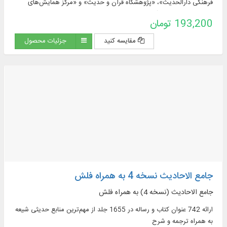
فرهنگی دارالحدیث»، «پژوهشگاه قرآن و حدیث» و «مرکز همایش‌های
علمی و پژوهش‌های آزاد دارالحدیث»، به زبان فارسی و عربی، در موضوعاتی
193,200 تومان
چون: تفسیر و قرآن ...
مقایسه کنید
جزئیات محصول
جامع الاحادیث نسخه 4 به همراه فلش
جامع الاحادیث (نسخه 4) به همراه فلش
ارائه 742 عنوان کتاب و رساله در 1655 جلد از مهم‌ترین منابع حدیثی شیعه
به همراه ترجمه و شرح