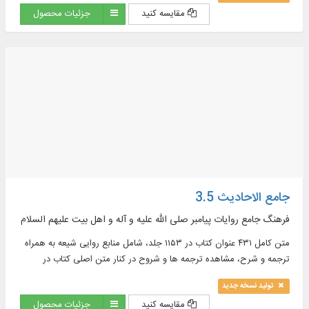
المتطور في نصوص البرنامج، تبسيط محيط البحث (عرض البحث المتزامن و
مقایسه کنید
جزئیات محصول
التركيبي، الأنموذج و الجذور)، الوصول إلي تفسير الآيات في مجال الأحاديث
المعروضة، عرض معلومات قيمة حول الكتب، والمؤلفين، ومعرفة نسخ
نصوص البرنامج، تخزين المجالات التي تم تعريفها من قبل المستخدم في
مجال العرض ، البحث و الآيات في الكتب، النص الكامل لـ ۱۰ دورات قواميس
ومعاجم اللغة باللغتين العربية و الفارسية في ۶۲ مجلداً بقابليات البحث
جامع الاحادیث 3.5
فرهنگ جامع روایات پیامبر صلی الله علیه و آله و اهل بیت علیهم السلام
متن کامل ۴۳۱ عنوان کتاب در ۱۱۵۳ جلد، شامل منابع روایی شیعه به همراه
ترجمه و شرح، مشاهده ترجمه ها و شروح در کنار متن اصلی کتاب در
موضوعات : اخلاق، ادعیه، تاریخ، تفسیر و ...
تولید نسخه جدید
مقایسه کنید
جزئیات محصول