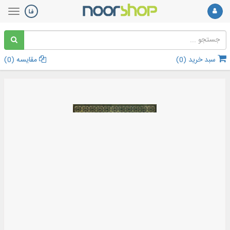
سبد خرید (
0
)
مقایسه (
0
)