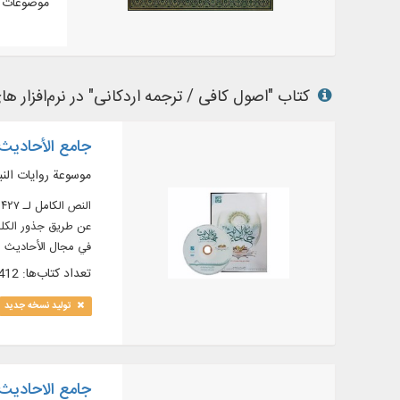
موضوعات م
کتاب "اصول کافی / ترجمه اردکانی" در نرم‌افزار های
جامع الأحاديث .5
موسوعة روايات النب
عن طريق جذور الكلم
في مجال الأحاديث ا
، البحث و الآيات في الكتب، النص الكامل لـ ۱۰ دورات قواميس
تعداد کتاب‌ها: 412
تولید نسخه جدید
جامع الاحادیث .5