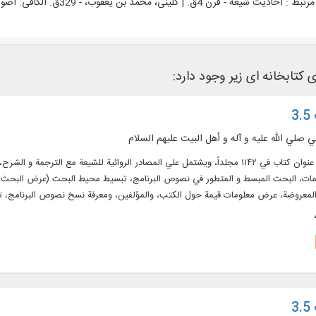
رتبط :
احادیث شیعه - قرن 4ق. | کلینی، محمد بن یعقوب، - 329ق. الکافی. اصول - نقد و تفسیر
 کتابخانه ای زیر وجود دارد:
3
ي صلي الله عليه و آله و أهل البيت عليهم السلام
النص الكامل لـ ۴۲۷ عنوان كتاب في ۱۱۴۲ مجلداً، ويشتمل علي المصادر الروائية للشيعة
ات، البحث المبسط و المتطور في نصوص البرنامج، تبسيط محيط البحث (عرض البحث المتز
لمعروضة، عرض معلومات قيمة حول الكتب، والمؤلفين، ومعرفة نسخ نصوص البرنامج، ت
 ومعاجم اللغة باللغتين العربية و الفارسية في ۶۲ مجلداً بقابليات البحث
3