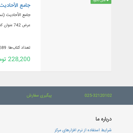
قابل دانلود
جامع الأحادیث 
جامع الأحادیث (نسخ
عرض 742 عنوان كتاب ورسالة في 1655 مجلداً من أهم مصادر الحديث الشيعية مع الترجمة والشروح.
تعداد کتاب‌ها: 689
228,200 تومان
025-32120102
پیگیری سفارش
درباره ما
شرایط استفاده از نرم افزارهای مرکز