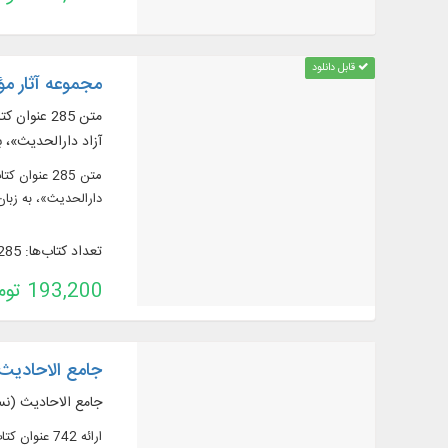
قابل دانلود
مجموعه آثار م
آزاد دارالحدیث»، ب
دارالحدیث»، به زبان
تعداد کتاب‌ها: 285
193,200 تومان
جامع الاحادیث نسخه 4 ب
جامع الاحادیث (نسخه 4) به هم
ارائه 742 عنوان کتاب و رساله در 1655 جلد از مهم‌ترین منابع حدیثی شیعه به همراه ترجمه و شرح