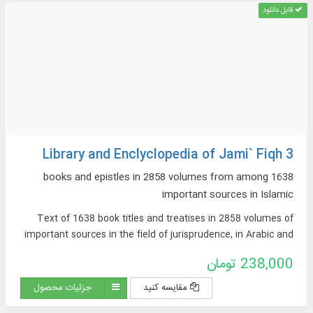
قابل دانلود
Library and Enclyclopedia of Jami` Fiqh 3
1638 books and epistles in 2858 volumes from among
important sources in Islamic
Text of 1638 book titles and treatises in 2858 volumes of
important sources in the field of jurisprudence, in Arabic and
Persian, on topics such as: argumentative jurisprudence,
238,000 تومان
narrative sources of jurisprudence, supplications and
pilgrimages, practical inquiries and treatises, Hajj rituals and
مقایسه کنید
جزئیات محصول
newly introduced issues, contemporary jurisprudence...