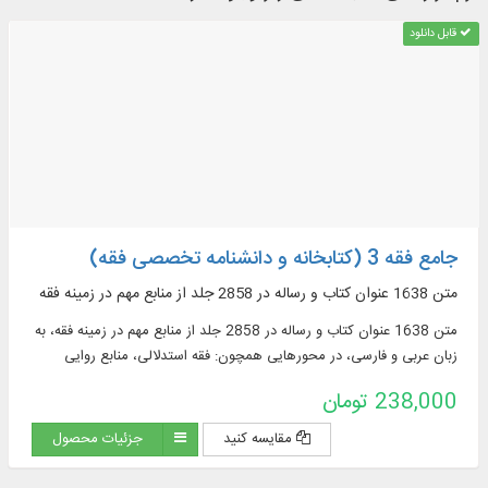
قابل دانلود
جامع فقه 3 (کتابخانه و دانشنامه تخصصی فقه)
متن 1638 عنوان کتاب و رساله در 2858 جلد از منابع مهم در زمينه فقه
متن 1638 عنوان کتاب و رساله در 2858 جلد از منابع مهم در زمينه فقه، به
زبان عربی و فارسی، در محورهایی همچون: فقه استدلالی، منابع روایی
فقهی، ادعیه و زیارات، استفتائات و رساله‌های عملیه، مناسک حج و مسائل
238,000 تومان
مستحدثه، فقه مقارن ...
مقایسه کنید
جزئیات محصول