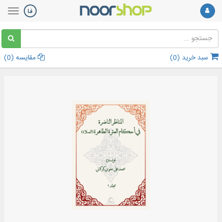
سبد خرید (
0
)
مقایسه (
0
)