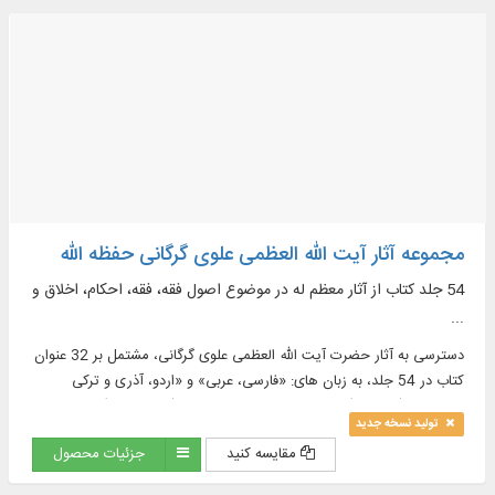
مجموعه آثار آیت الله العظمی علوی گرگانی حفظه الله
54 جلد کتاب از آثار معظم له در موضوع اصول فقه، فقه، احکام، اخلاق و
...
دسترسی به آثار حضرت آیت الله العظمی علوی گرگانی، مشتمل بر 32 عنوان
کتاب در 54 جلد، به زبان های: «فارسی، عربی» و «اردو، آذری و ترکی
استانبولی (تصویری)»، در موضوعات: حضرت زهرا (عليها السلام)، اصول فقه
تولید نسخه جدید
و ...
مقایسه کنید
جزئیات محصول