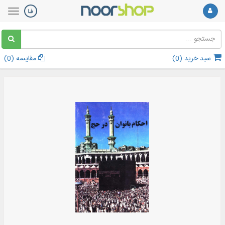
سبد خرید (
0
)
مقایسه (
0
)