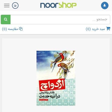
سبد خرید (
0
)
مقایسه (
0
)