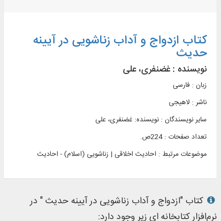
کتاب ازدواج و آداب زناشویی در آیینه
حدیث
نویسنده :
غضنفری، علی
زبان : فارسی
ناشر :
لاهیجی
سایر نویسندگان : نویسنده: غضنفری، علی
تعداد صفحات : 224ص.
موضوعات مرتبط :
احادیث اخلاقی | زناشویی (اسلام) - احادیث
کتاب "ازدواج و آداب زناشویی در آیینه حدیث " در
نرم‌افزار کتابخانه ای زیر وجود دارد: