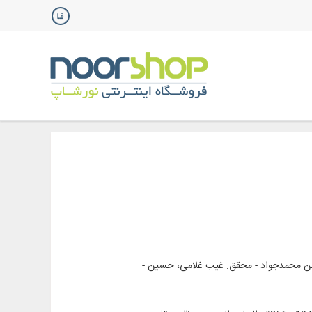
ه بن محمدجواد - محقق: غیب غلامی، حسین -