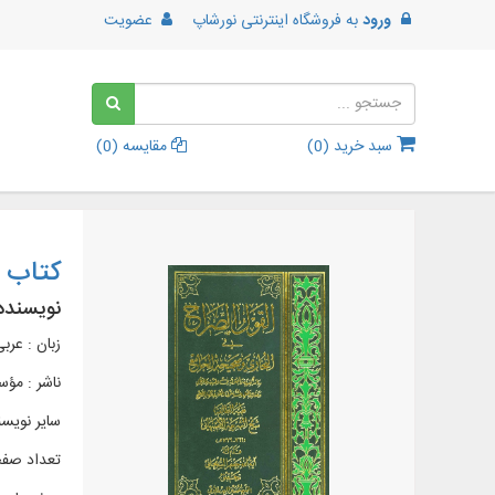
ورود
به
فروشگاه اینترنتی نورشاپ
عضویت
سبد خرید (
0
)
مقایسه (
0
)
کتاب ا
نویسنده
زبان : عرب
ناشر :
مؤسس
سایر نویس
تعداد صفحات 