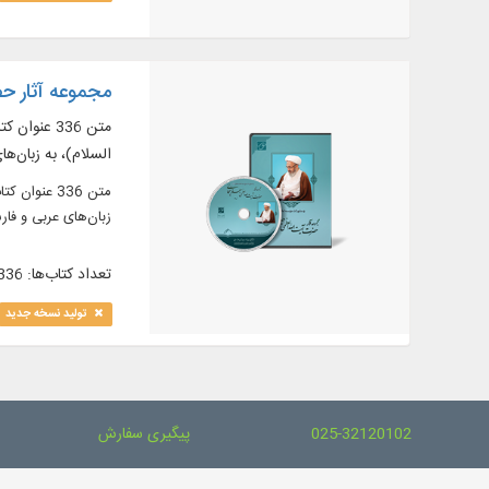
مجموعه آثار ح
السلام)، به زبان‌ه
زبان‌های عربی و فار
تعداد کتاب‌ها: 336
تولید نسخه جدید
025-32120102
پیگیری سفارش