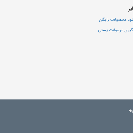
یر
لود محصولات رایگان
یری مرسولات پستی
وطه