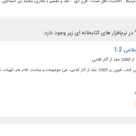
رتبط :
احادیث اهل سنت - قرن 3ق. - نقد و تفسیر | بخاری، محمد بن اسماعیل، 194 - 256ق. الجامع الصحیح - نقد و تفسیر
 نرم‌افزار های کتابخانه ای زیر وجود دارد:
امی 1.2
 کلامی
متن کامل 660 عنوان کتاب، افزون بر 1000 جلد از آثار کلامی، طیّ موضوعات و مباحث: 