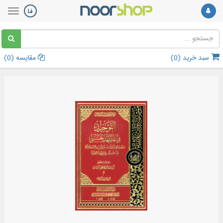
سبد خرید (
0
)
مقایسه (
0
)