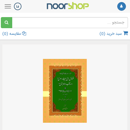
سبد خرید (
0
)
مقایسه (
0
)