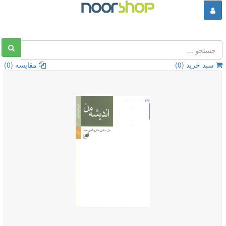
سبد خرید (
0
)
مقایسه (
0
)