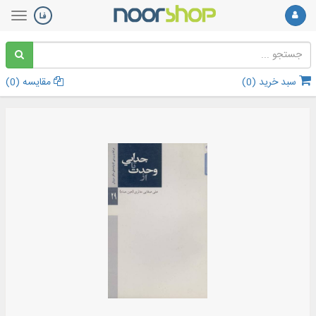
سبد خرید (
0
)
مقایسه (
0
)