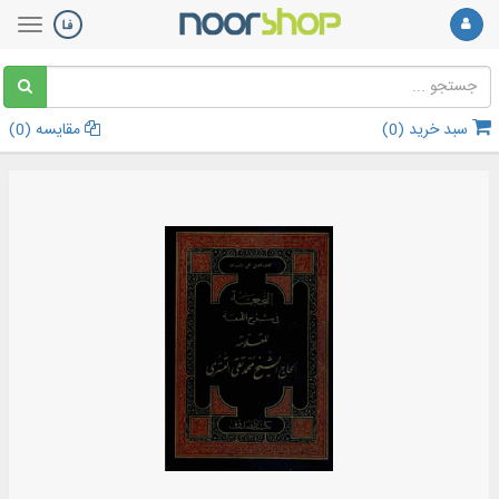
سبد خرید (
0
)
مقایسه (
0
)