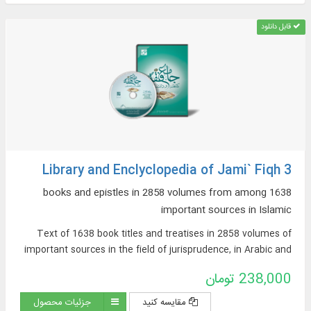
قابل دانلود
Library and Enclyclopedia of Jami` Fiqh 3
1638 books and epistles in 2858 volumes from among
important sources in Islamic
Text of 1638 book titles and treatises in 2858 volumes of
important sources in the field of jurisprudence, in Arabic and
Persian, on topics such as: argumentative jurisprudence,
238,000 تومان
narrative sources of jurisprudence, supplications and
pilgrimages, practical inquiries and treatises, Hajj rituals and
مقایسه کنید
جزئیات محصول