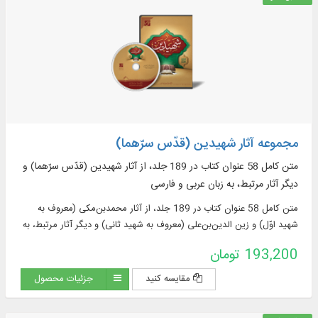
مجموعه آثار شهیدین (قدّس سرّهما)
متن كامل 58 عنوان كتاب در 189 جلد، از آثار شهیدین (قدّس سرّهما) و
ديگر آثار مرتبط، به زبان عربی و فارسی
متن كامل 58 عنوان كتاب در 189 جلد، از آثار محمد‌بن‌مكی (معروف به
شهيد اوّل) و زين الدين‌بن‌علی (معروف به شهيد ثانی) و ديگر آثار مرتبط، به
زبان عربی و فارسی در موضوع: کلام، اخلاق، حدیث، فقه و اصول فقه
193,200 تومان
مقایسه کنید
جزئیات محصول