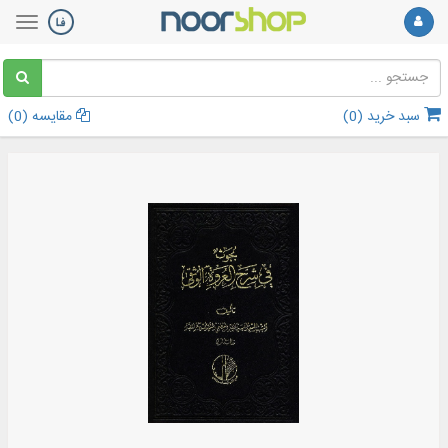
سبد خرید (
0
)
مقایسه (
0
)