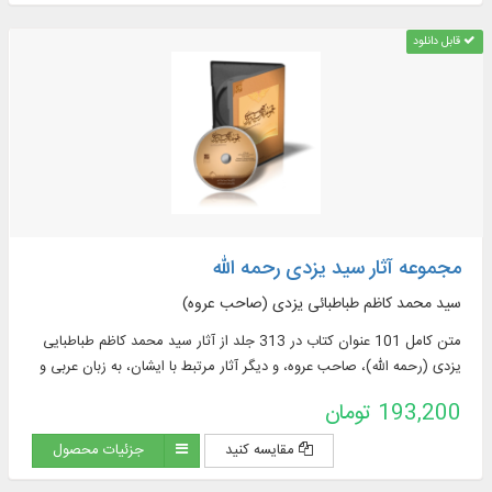
قابل دانلود
مجموعه آثار سید یزدی رحمه الله
سید محمد کاظم طباطبائی یزدی (صاحب عروه)
متن كامل 101 عنوان كتاب در 313 جلد از آثار سید محمد کاظم طباطبایی
یزدی (رحمه الله)، صاحب عروه، و دیگر آثار مرتبط با ایشان، به زبان عربی و
فارسی در موضوعات فقهی و ...
193,200 تومان
مقایسه کنید
جزئیات محصول