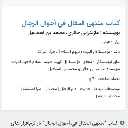
کتاب منتهی المقال في أحوال الرجال
نویسنده :
مازندرانی حائری، محمد بن اسماعیل
زبان : عربی
ناشر :
مؤسسة آل البیت (علیهم السلام) لإحیاء التراث
سایر نویسندگان : محقق: مؤسسة آل البیت علیهم السلام لاحیاء التراث -
نویسنده: مازندرانی حائری، محمد بن اسماعیل
تعداد صفحات : 7ج.
موضوعات مرتبط :
حدیث - علم الرجال | محدثان - سرگذشتنامه |
محدثان شیعه |
کتاب "منتهی المقال في أحوال الرجال" در نرم‌افزار های