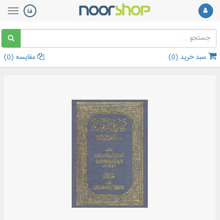
سبد خرید (
0
)
مقایسه (
0
)