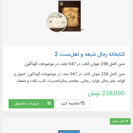
کتابخانه رجال شیعه و اهل‌‌سنت 2
متن کامل 258 عنوان کتاب در 947 جلد، در موضوعات گوناگون
متن کامل 258 عنوان کتاب در 947 جلد، در موضوعات گوناگون: اصول و
قواعد علم رجال، فواید رجالی، معاجم رجال‌الحدیث، کتب ثقات و ضعفا،
مشترکات، اَنساب، کتب طرق و مشیخه، تحقیق الأسناد، طبقات صحابه،
238,000 تومان
طبقات محدثان
مقایسه کنید
جزئیات محصول
قابل دانلود