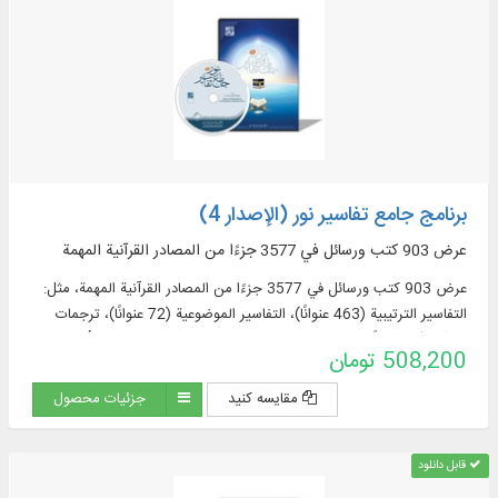
برنامج جامع تفاسير نور (الإصدار 4)
عرض 903 كتب ورسائل في 3577 جزءًا من المصادر القرآنية المهمة
عرض 903 كتب ورسائل في 3577 جزءًا من المصادر القرآنية المهمة، مثل:
التفاسير الترتيبية (463 عنوانًا)، التفاسير الموضوعية (72 عنوانًا)، ترجمات
القرآن (57 عنوانًا + 23 ترجمة مقتبسة من التفاسير + 60 ترجمة أجنبية في
508,200 تومان
قسم الموسوعة)، مصادر تفسير القرآن وعلومه (319 عنوانا)، المعاجم
الموضوعية (52 عنوانا)، الأسئلة القرآنية (32 عنوانا).
مقایسه کنید
جزئیات محصول
قابل دانلود