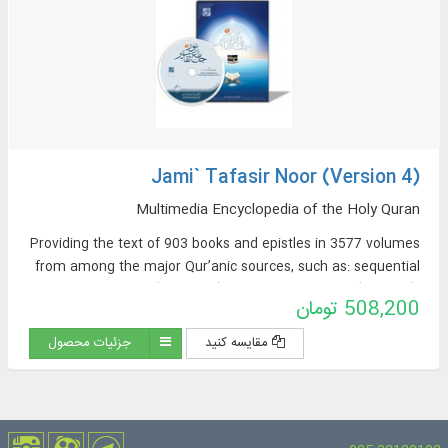
Jami` Tafasir Noor (Version 4)
Multimedia Encyclopedia of the Holy Quran
Providing the text of 903 books and epistles in 3577 volumes
from among the major Qur’anic sources, such as: sequential
exegeses (463 titles), thematic exegeses (72 titles),
508,200 تومان
translations of the Qur’an (57 titles + 23 extracted
translations [from exegeses] + 60 non-Persian translations in
مقایسه کنید
جزئیات محصول
the Encyclopedia Section), sources of Qur’anic Exegesis and
Qur’anic Sciences (319 titles), Thematic Dictionaries (52
titles), Qur’anic Questions (32 titles).