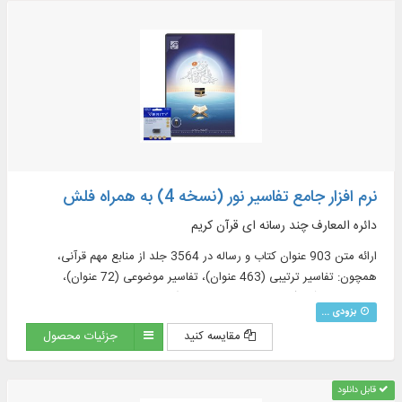
نرم افزار جامع تفاسیر نور (نسخه 4) به همراه فلش
دائره المعارف چند رسانه ای قرآن کریم
ارائه متن 903 عنوان کتاب و رساله در 3564 جلد از منابع مهم قرآنی،
همچون: تفاسیر ترتیبی (463 عنوان)، تفاسیر موضوعی (72 عنوان)،
ترجمه‌های قرآن (57 عنوان + 23 ترجمه برگرفته + 60 ترجمه خارجی در
بزودی ...
قسمت دانشنامه)، منابع تفسیر و علوم قرآنی (319 عنوان)، فرهنگنامه‌ها (52
مقایسه کنید
جزئیات محصول
عنوان)، پرسمان‌های قرآنی (32 عنوان)
قابل دانلود