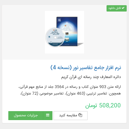
قابل دانلود
نرم افزار جامع تفاسیر نور (نسخه 4)
دائره المعارف چند رسانه ای قرآن کریم
ارائه متن 903 عنوان کتاب و رساله در 3564 جلد از منابع مهم قرآنی،
همچون: تفاسیر ترتیبی (463 عنوان)، تفاسیر موضوعی (72 عنوان)،
ترجمه‌های قرآن (57 عنوان + 23 ترجمه برگرفته + 60 ترجمه خارجی در
508,200 تومان
قسمت دانشنامه)، منابع تفسیر و علوم قرآنی (319 عنوان)، فرهنگنامه‌ها (52
عنوان)، پرسمان‌های قرآنی (32 عنوان)
مقایسه کنید
جزئیات محصول