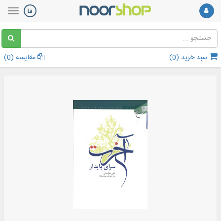
سبد خرید (
0
)
مقایسه (
0
)