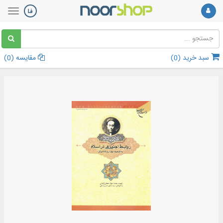
سبد خرید (
0
)
مقایسه (
0
)