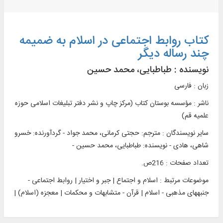
کتاب روابط اجتماعی در اسلام به ضمیمه
چند رساله دیگر
نویسنده :
طباطبایی، محمد حسین
زبان : فارسی
ناشر :
مؤسسه بوستان کتاب (مرکز چاپ و نشر دفتر تبليغات اسلامی حوزه
علميه قم)
سایر نویسندگان : مترجم: حجتی کرمانی، محمد جواد - گردآورنده: خسرو
شاهی، هادی - نویسنده: طباطبایی، محمد حسین -
تعداد صفحات : 216ص.
موضوعات مرتبط :
اسلام و اجتماع | جبر و اختیار | روابط اجتماعی -
جنبه‏های مذهبی - اسلام | قرآن - متشابهات و محکمات | معجزه (اسلام) |