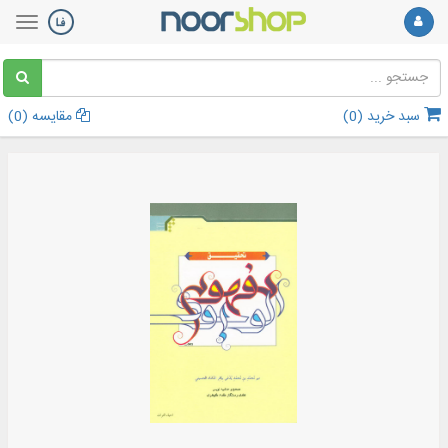
سبد خرید (
0
)
مقایسه (
0
)