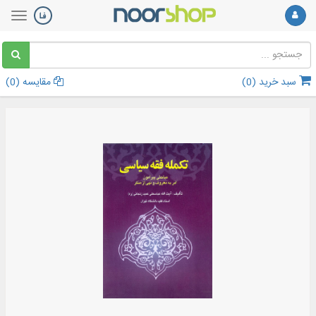
سبد خرید (
0
)
مقایسه (
0
)