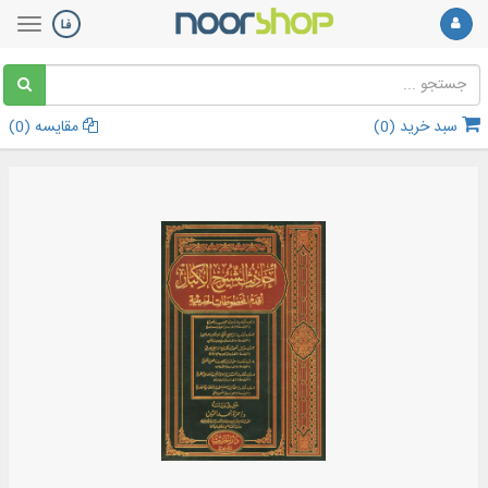
سبد خرید (
0
)
مقایسه (
0
)