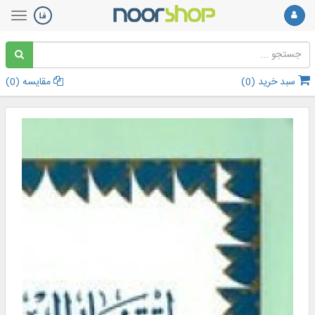
سبد خرید (
0
)
مقایسه (
0
)